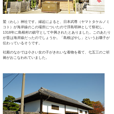
鷲（わし）神社です。縁起によると、日本武尊（ヤマトタケルノミ
コト）が海岸線のこの場所についたので浮島明神として祭祀し、
1318年に島根村の鎮守として中興されたとありました。このあたり
が昔は海岸線だったのでしょうか。「島根ばやし」というお囃子が
伝わっているそうです。
社殿のなかでは小さい女の子がきれいな着物を着て、七五三のご祈
祷がおこなわれていました。