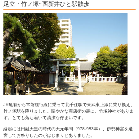
足立・竹ノ塚~西新井ひと駅散歩
JR亀有から常磐緩行線に乗って北千住駅で東武東上線に乗り換え、
竹ノ塚駅を降りました。賑やかな商店街の裏に、竹塚神社がありま
す。とても落ち着いて清潔な佇まいです。
縁起には円融天皇の時代の天元年間（978-983年）、伊勢神宮を遷
宮してお祭りしたのがはじまりとありました。