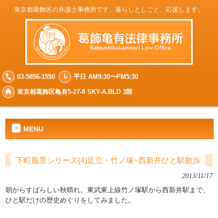
東京都葛飾区の弁護士事務所です。暮らしとしごと、応援します。
03-5856-1550
平日 AM9:30〜PM5:30
東京都葛飾区亀有5-27-8 SKY-A.BLD 3階
MENU
下町風景シリーズ(4)足立・竹ノ塚~西新井ひと駅散歩
2013/11/17
朝からすばらしい秋晴れ。東武東上線竹ノ塚駅から西新井駅まで、
ひと駅だけの歴史めぐりをしてみました。