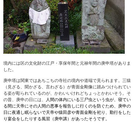
境内には区の文化財の江戸・享保年間と元禄年間の庚申塔がありま
した。
庚申塔は関東ではあちこちの寺社の境内や道端で見られます。三猿
（見ざる、聞かざる、言わざる）が青面金剛像に踏みつけられてい
る姿が彫られているのが、かわいいけれどちょっとかわいそう。そ
の昔、庚申の日には、
人間の体内にいる三尸虫という虫が、寝てい
る間に天帝にその人間の悪事を報告しに行くのを防ぐため、庚申の
日に夜通し眠らないで天帝や猿田彦や青面金剛を祀り、勤行をした
り宴会をしたりする風習（庚申講）があったそうです。