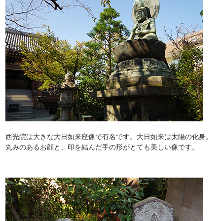
西光院は大きな大日如来座像で有名です。大日如来は太陽の化身。
丸みのあるお顔と、印を結んだ手の形がとても美しい像です。